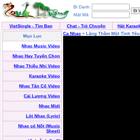
Bí Danh:
Mật Mã:
VietSingle - Tìm Bạn
Chat - Trò Chuyện
Hát Karao
Ca Nhạc
» Lặng Thầm Một Tình Yêu
Mục Lục
Nhạc Music Video
Nhạc Hay Tuyển Chọn
Nhạc Thiếu Nhi Video
Karaoke Video
Nhạc Tân Cổ Video
Cải Lương Video
Nhạc Midi
Lời Nhạc (Lyric)
Nhạc có Nốt (Music
Sheet)