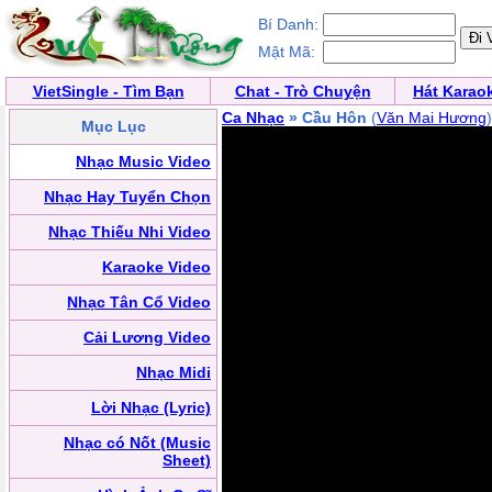
Bí Danh:
Mật Mã:
VietSingle - Tìm Bạn
Chat - Trò Chuyện
Hát Karao
Ca Nhạc
» Cầu Hôn
(
Văn Mai Hương
)
Mục Lục
Nhạc Music Video
Nhạc Hay Tuyển Chọn
Nhạc Thiếu Nhi Video
Karaoke Video
Nhạc Tân Cổ Video
Cải Lương Video
Nhạc Midi
Lời Nhạc (Lyric)
Nhạc có Nốt (Music
Sheet)