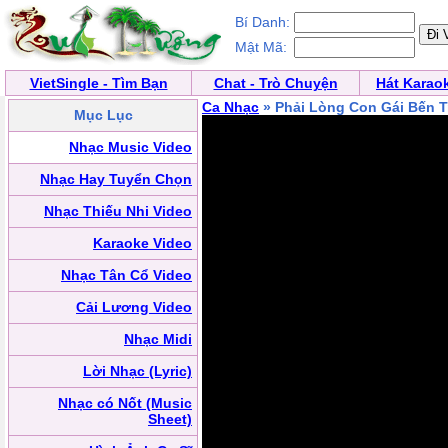
Bí Danh:
Mật Mã:
VietSingle - Tìm Bạn
Chat - Trò Chuyện
Hát Karao
Ca Nhạc
» Phải Lòng Con Gái Bến T
Mục Lục
Nhạc Music Video
Nhạc Hay Tuyển Chọn
Nhạc Thiếu Nhi Video
Karaoke Video
Nhạc Tân Cổ Video
Cải Lương Video
Nhạc Midi
Lời Nhạc (Lyric)
Nhạc có Nốt (Music
Sheet)