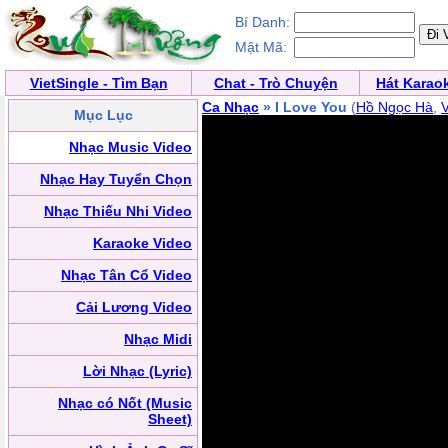
Bí Danh:
Mật Mã:
VietSingle - Tìm Bạn
Chat - Trò Chuyện
Hát Karao
Ca Nhạc
» I Love You
(
Hồ Ngọc Hà
,
V
Mục Lục
Nhạc Music Video
Nhạc Hay Tuyển Chọn
Nhạc Thiếu Nhi Video
Karaoke Video
Nhạc Tân Cổ Video
Cải Lương Video
Nhạc Midi
Lời Nhạc (Lyric)
Nhạc có Nốt (Music
Sheet)