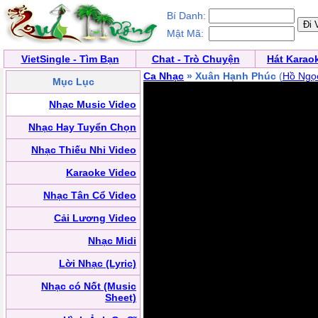
Bí Danh:
Mật Mã:
VietSingle - Tìm Bạn
Chat - Trò Chuyện
Hát Karao
Ca Nhạc
» Xuân Hạnh Phúc
(
Hồ Ngọ
Mục Lục
Nhạc Music Video
Nhạc Hay Tuyển Chọn
Nhạc Thiếu Nhi Video
Karaoke Video
Nhạc Tân Cổ Video
Cải Lương Video
Nhạc Midi
Lời Nhạc (Lyric)
Nhạc có Nốt (Music
Sheet)