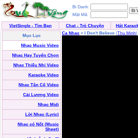
Bí Danh:
Mật Mã:
VietSingle - Tìm Bạn
Chat - Trò Chuyện
Hát Karao
Ca Nhạc
» I Don't Believe
(
Thu Minh
)
Mục Lục
Nhạc Music Video
Nhạc Hay Tuyển Chọn
Nhạc Thiếu Nhi Video
Karaoke Video
Nhạc Tân Cổ Video
Cải Lương Video
Nhạc Midi
Lời Nhạc (Lyric)
Nhạc có Nốt (Music
Sheet)