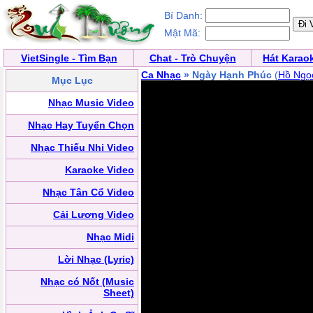
Bí Danh:
Mật Mã:
VietSingle - Tìm Bạn
Chat - Trò Chuyện
Hát Karao
Ca Nhạc
» Ngày Hạnh Phúc
(
Hồ Ngọ
Mục Lục
Nhạc Music Video
Nhạc Hay Tuyển Chọn
Nhạc Thiếu Nhi Video
Karaoke Video
Nhạc Tân Cổ Video
Cải Lương Video
Nhạc Midi
Lời Nhạc (Lyric)
Nhạc có Nốt (Music
Sheet)