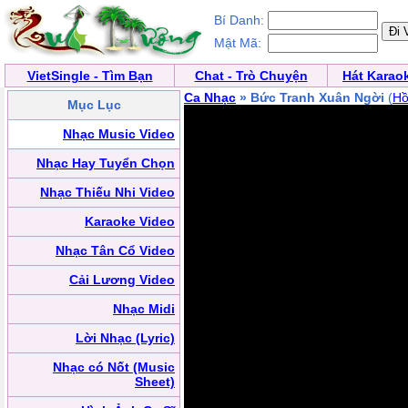
Bí Danh:
Mật Mã:
VietSingle - Tìm Bạn
Chat - Trò Chuyện
Hát Karao
Ca Nhạc
» Bức Tranh Xuân Ngời
(
Hồ
Mục Lục
Nhạc Music Video
Nhạc Hay Tuyển Chọn
Nhạc Thiếu Nhi Video
Karaoke Video
Nhạc Tân Cổ Video
Cải Lương Video
Nhạc Midi
Lời Nhạc (Lyric)
Nhạc có Nốt (Music
Sheet)