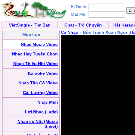
Bí Danh:
Mật Mã:
VietSingle - Tìm Bạn
Chat - Trò Chuyện
Hát Karao
Ca Nhạc
» Bức Tranh Xuân Ngời
(
Hồ
Mục Lục
Nhạc Music Video
Nhạc Hay Tuyển Chọn
Nhạc Thiếu Nhi Video
Karaoke Video
Nhạc Tân Cổ Video
Cải Lương Video
Nhạc Midi
Lời Nhạc (Lyric)
Nhạc có Nốt (Music
Sheet)