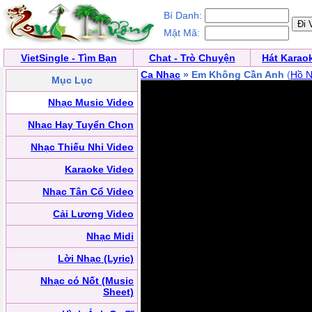
Bí Danh:
Mật Mã:
VietSingle - Tìm Bạn
Chat - Trò Chuyện
Hát Karao
Ca Nhạc
» Em Không Cần Anh
(
Hồ N
Mục Lục
Nhạc Music Video
Nhạc Hay Tuyển Chọn
Nhạc Thiếu Nhi Video
Karaoke Video
Nhạc Tân Cổ Video
Cải Lương Video
Nhạc Midi
Lời Nhạc (Lyric)
Nhạc có Nốt (Music
Sheet)