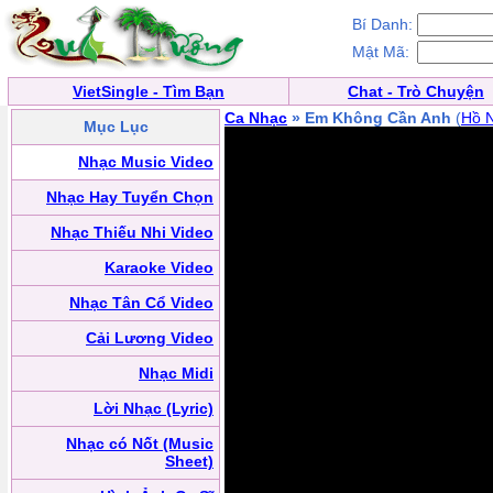
Bí Danh:
Mật Mã:
VietSingle - Tìm Bạn
Chat - Trò Chuyện
Ca Nhạc
» Em Không Cần Anh
(
Hồ 
Mục Lục
Nhạc Music Video
Nhạc Hay Tuyển Chọn
Nhạc Thiếu Nhi Video
Karaoke Video
Nhạc Tân Cổ Video
Cải Lương Video
Nhạc Midi
Lời Nhạc (Lyric)
Nhạc có Nốt (Music
Sheet)