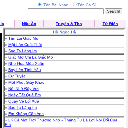
Tên Bài Nhạc
Tên Ca Sĩ
ic
Nấu Ăn
Truyện & Thơ
Từ Điển
Hồ Ngọc Hà
»
Tìm Lại Giấc Mơ
»
Một Lần Cuối Thôi
»
Sao Ta Lặng Im
»
Giấc Mơ Chỉ Là Giấc Mơ
»
Như Hoa Mùa Xuân
»
Bay Lên Tình Yêu
»
Cự Tuyệt
»
Một Phút Giây Khác
»
Nỗi Nhớ Đầy Vơi
»
Ngày Tết Quê Em
»
Quay Về Lối Xưa
»
Sao Ta Lặng Im
»
Em Không Cần Anh
»
LK Cả Một Trời Thương Nhớ - Tháng Tư Là Lời Nói Dối Của
Em