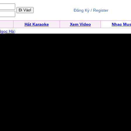
Đăng Ký / Register
Hát Karaoke
Xem Video
Nhạc Mus
Ngọc Hà
)