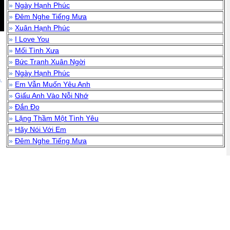
»
Ngày Hạnh Phúc
»
Đêm Nghe Tiếng Mưa
»
Xuân Hạnh Phúc
»
I Love You
»
Mối Tình Xưa
»
Bức Tranh Xuân Ngời
»
Ngày Hạnh Phúc
.
»
Em Vẫn Muốn Yêu Anh
»
Giấu Anh Vào Nỗi Nhớ
»
Đắn Đo
»
Lặng Thầm Một Tình Yêu
»
Hãy Nói Với Em
»
Đêm Nghe Tiếng Mưa