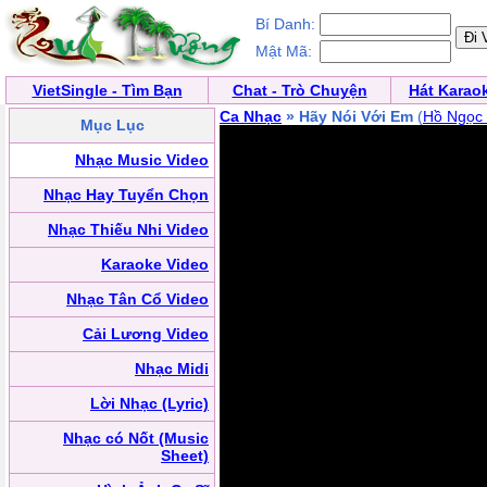
Bí Danh:
Mật Mã:
VietSingle - Tìm Bạn
Chat - Trò Chuyện
Hát Karao
Ca Nhạc
» Hãy Nói Với Em
(
Hồ Ngọc
Mục Lục
Nhạc Music Video
Nhạc Hay Tuyển Chọn
Nhạc Thiếu Nhi Video
Karaoke Video
Nhạc Tân Cổ Video
Cải Lương Video
Nhạc Midi
Lời Nhạc (Lyric)
Nhạc có Nốt (Music
Sheet)