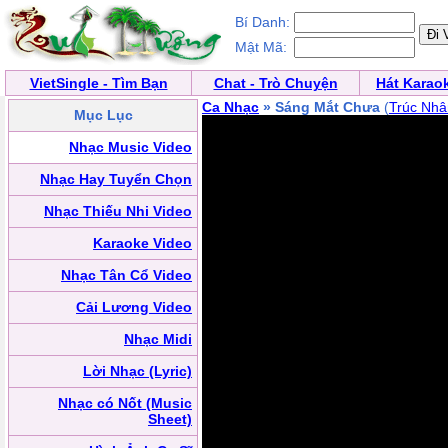
Bí Danh:
Mật Mã:
VietSingle - Tìm Bạn
Chat - Trò Chuyện
Hát Karao
Ca Nhạc
» Sáng Mắt Chưa
(
Trúc Nhâ
Mục Lục
Nhạc Music Video
Nhạc Hay Tuyển Chọn
Nhạc Thiếu Nhi Video
Karaoke Video
Nhạc Tân Cổ Video
Cải Lương Video
Nhạc Midi
Lời Nhạc (Lyric)
Nhạc có Nốt (Music
Sheet)