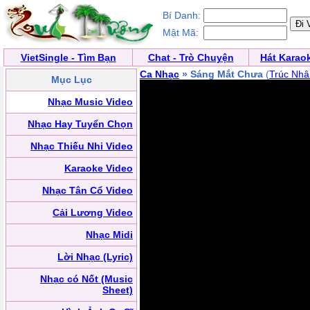
Bí Danh:
Mật Mã:
VietSingle - Tìm Bạn
Chat - Trò Chuyện
Hát Karao
Ca Nhạc
» Sáng Mắt Chưa
(
Trúc Nhâ
Mục Lục
Nhạc Music Video
Nhạc Hay Tuyển Chọn
Nhạc Thiếu Nhi Video
Karaoke Video
Nhạc Tân Cổ Video
Cải Lương Video
Nhạc Midi
Lời Nhạc (Lyric)
Nhạc có Nốt (Music
Sheet)