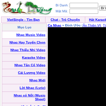
Bí Danh:
Mật Mã:
VietSingle - Tìm Bạn
Chat - Trò Chuyện
Hát Karao
Ca Nhạc
» Đính Ước
(
Ân Thiên Vỹ
,
T
Mục Lục
Nhạc Music Video
Nhạc Hay Tuyển Chọn
Nhạc Thiếu Nhi Video
Karaoke Video
Nhạc Tân Cổ Video
Cải Lương Video
Nhạc Midi
Lời Nhạc (Lyric)
Nhạc có Nốt (Music
Sheet)