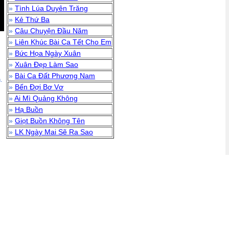
»
Tình Lúa Duyên Trăng
»
Kẻ Thứ Ba
»
Câu Chuyện Đầu Năm
»
Liên Khúc Bài Ca Tết Cho Em
»
Bức Họa Ngày Xuân
»
Xuân Đẹp Làm Sao
»
Bài Ca Đất Phương Nam
.
»
Bến Đợi Bơ Vơ
»
Ai Mì Quảng Không
»
Hạ Buồn
»
Giọt Buồn Không Tên
»
LK Ngày Mai Sẽ Ra Sao