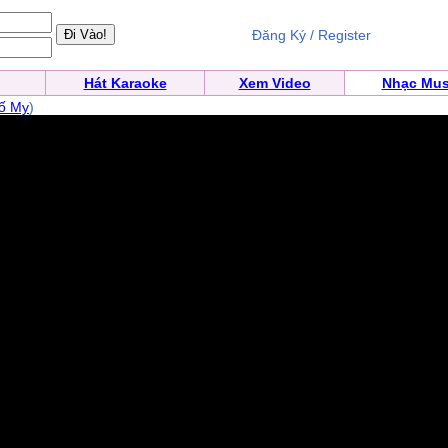
Đăng Ký / Register
Hát Karaoke
Xem Video
Nhạc Mus
ố My
)