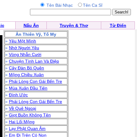
Tên Bài Nhạc
Tên Ca Sĩ
ic
Nấu Ăn
Truyện & Thơ
Từ Điển
Ân Thiên Vỹ, Tố My
»
Yêu Một Mình
»
Nhớ Người Yêu
»
Vòng Nhẫn Cưới
»
Chuyện Tình Lan Và Điệp
»
Cây Đàn Bỏ Quên
»
Mộng Chiều Xuân
»
Phải Lòng Con Gái Bến Tre
»
Mùa Xuân Đầu Tiên
»
Đính Ước
»
Phải Lòng Con Gái Bến Tre
»
Về Quê Ngoại
»
Giọt Buồn Không Tên
»
Hai Lối Mộng
»
Lạy Phật Quan Âm
»
Em Đi Trên Cỏ Non