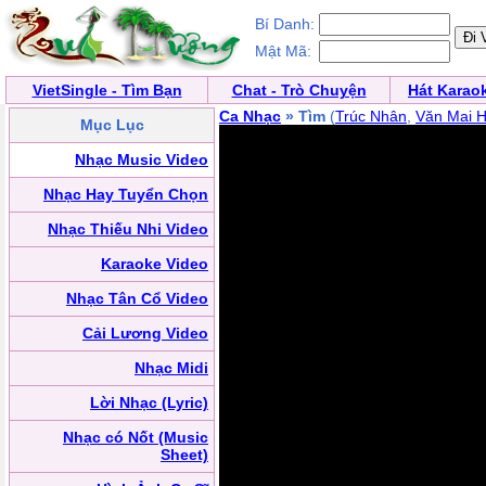
Bí Danh:
Mật Mã:
VietSingle - Tìm Bạn
Chat - Trò Chuyện
Hát Karao
Ca Nhạc
» Tìm
(
Trúc Nhân
,
Văn Mai 
Mục Lục
Nhạc Music Video
Nhạc Hay Tuyển Chọn
Nhạc Thiếu Nhi Video
Karaoke Video
Nhạc Tân Cổ Video
Cải Lương Video
Nhạc Midi
Lời Nhạc (Lyric)
Nhạc có Nốt (Music
Sheet)