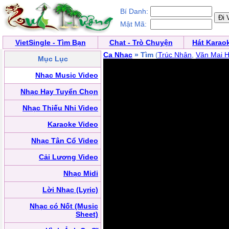
Bí Danh:
Mật Mã:
VietSingle - Tìm Bạn
Chat - Trò Chuyện
Hát Karao
Ca Nhạc
» Tìm
(
Trúc Nhân
,
Văn Mai 
Mục Lục
Nhạc Music Video
Nhạc Hay Tuyển Chọn
Nhạc Thiếu Nhi Video
Karaoke Video
Nhạc Tân Cổ Video
Cải Lương Video
Nhạc Midi
Lời Nhạc (Lyric)
Nhạc có Nốt (Music
Sheet)