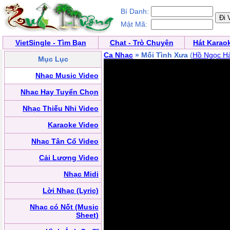
Bí Danh:
Mật Mã:
VietSingle - Tìm Bạn
Chat - Trò Chuyện
Hát Karao
Ca Nhạc
» Mối Tình Xưa
(
Hồ Ngọc H
Mục Lục
Nhạc Music Video
Nhạc Hay Tuyển Chọn
Nhạc Thiếu Nhi Video
Karaoke Video
Nhạc Tân Cổ Video
Cải Lương Video
Nhạc Midi
Lời Nhạc (Lyric)
Nhạc có Nốt (Music
Sheet)