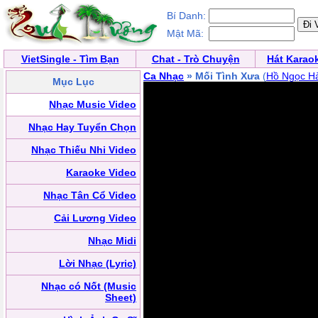
Bí Danh:
Mật Mã:
VietSingle - Tìm Bạn
Chat - Trò Chuyện
Hát Karao
Ca Nhạc
» Mối Tình Xưa
(
Hồ Ngọc H
Mục Lục
Nhạc Music Video
Nhạc Hay Tuyển Chọn
Nhạc Thiếu Nhi Video
Karaoke Video
Nhạc Tân Cổ Video
Cải Lương Video
Nhạc Midi
Lời Nhạc (Lyric)
Nhạc có Nốt (Music
Sheet)