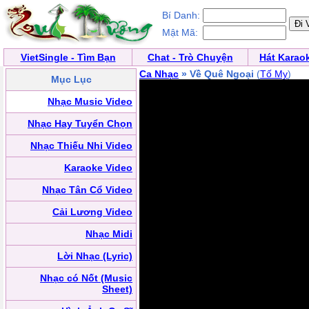
Bí Danh:
Mật Mã:
VietSingle - Tìm Bạn
Chat - Trò Chuyện
Hát Karao
Ca Nhạc
» Về Quê Ngoại
(
Tố My
)
Mục Lục
Nhạc Music Video
Nhạc Hay Tuyển Chọn
Nhạc Thiếu Nhi Video
Karaoke Video
Nhạc Tân Cổ Video
Cải Lương Video
Nhạc Midi
Lời Nhạc (Lyric)
Nhạc có Nốt (Music
Sheet)