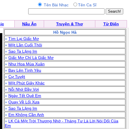
Tên Bài Nhạc
Tên Ca Sĩ
ic
Nấu Ăn
Truyện & Thơ
Từ Điển
Hồ Ngọc Hà
»
Tìm Lại Giấc Mơ
»
Một Lần Cuối Thôi
»
Sao Ta Lặng Im
»
Giấc Mơ Chỉ Là Giấc Mơ
»
Như Hoa Mùa Xuân
»
Bay Lên Tình Yêu
»
Cự Tuyệt
»
Một Phút Giây Khác
»
Nỗi Nhớ Đầy Vơi
»
Ngày Tết Quê Em
»
Quay Về Lối Xưa
»
Sao Ta Lặng Im
»
Em Không Cần Anh
»
LK Cả Một Trời Thương Nhớ - Tháng Tư Là Lời Nói Dối Của
Em