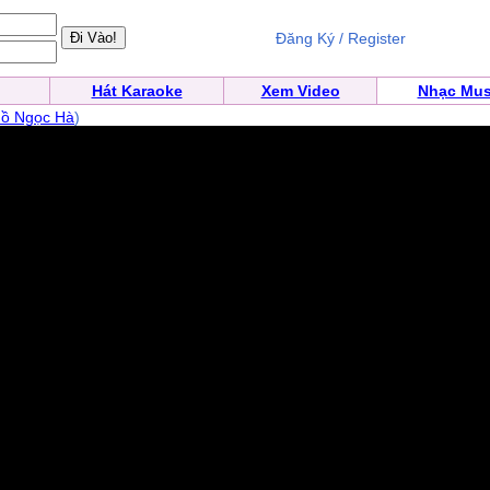
Đăng Ký / Register
Hát Karaoke
Xem Video
Nhạc Mus
ồ Ngọc Hà
)