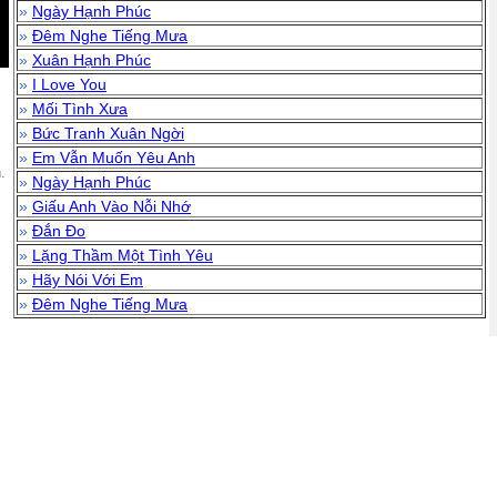
»
Ngày Hạnh Phúc
»
Đêm Nghe Tiếng Mưa
»
Xuân Hạnh Phúc
»
I Love You
»
Mối Tình Xưa
»
Bức Tranh Xuân Ngời
»
Em Vẫn Muốn Yêu Anh
.
»
Ngày Hạnh Phúc
»
Giấu Anh Vào Nỗi Nhớ
»
Đắn Đo
»
Lặng Thầm Một Tình Yêu
»
Hãy Nói Với Em
»
Đêm Nghe Tiếng Mưa