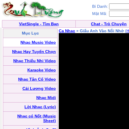
Bí Danh:
Mật Mã:
VietSingle - Tìm Bạn
Chat - Trò Chuyện
Ca Nhạc
» Giấu Anh Vào Nỗi Nhớ
(
H
Mục Lục
Nhạc Music Video
Nhạc Hay Tuyển Chọn
Nhạc Thiếu Nhi Video
Karaoke Video
Nhạc Tân Cổ Video
Cải Lương Video
Nhạc Midi
Lời Nhạc (Lyric)
Nhạc có Nốt (Music
Sheet)