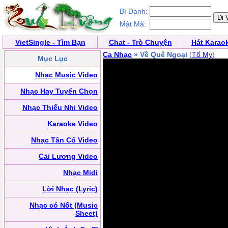
Bí Danh:
Mật Mã:
VietSingle - Tìm Bạn
Chat - Trò Chuyện
Hát Karao
Ca Nhạc
» Về Quê Ngoại
(
Tố My
)
Mục Lục
Nhạc Music Video
Nhạc Hay Tuyển Chọn
Nhạc Thiếu Nhi Video
Karaoke Video
Nhạc Tân Cổ Video
Cải Lương Video
Nhạc Midi
Lời Nhạc (Lyric)
Nhạc có Nốt (Music
Sheet)