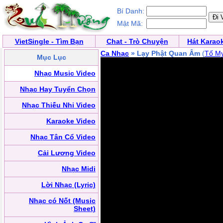
Bí Danh:
Mật Mã:
VietSingle - Tìm Bạn
Chat - Trò Chuyện
Hát Karao
Ca Nhạc
» Lạy Phật Quan Âm
(
Tố M
Mục Lục
Nhạc Music Video
Nhạc Hay Tuyển Chọn
Nhạc Thiếu Nhi Video
Karaoke Video
Nhạc Tân Cổ Video
Cải Lương Video
Nhạc Midi
Lời Nhạc (Lyric)
Nhạc có Nốt (Music
Sheet)