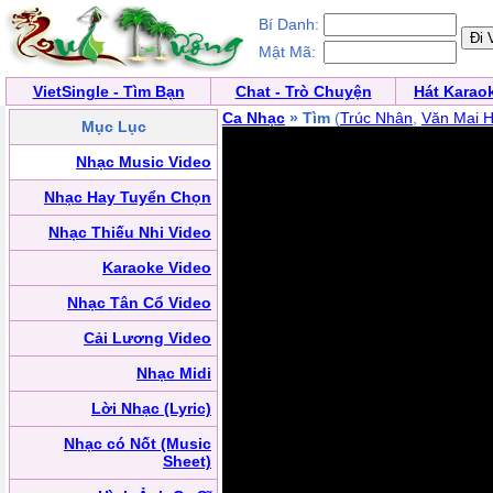
Bí Danh:
Mật Mã:
VietSingle - Tìm Bạn
Chat - Trò Chuyện
Hát Karao
Ca Nhạc
» Tìm
(
Trúc Nhân
,
Văn Mai 
Mục Lục
Nhạc Music Video
Nhạc Hay Tuyển Chọn
Nhạc Thiếu Nhi Video
Karaoke Video
Nhạc Tân Cổ Video
Cải Lương Video
Nhạc Midi
Lời Nhạc (Lyric)
Nhạc có Nốt (Music
Sheet)