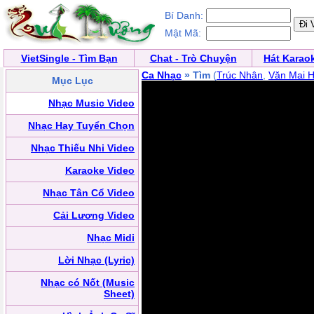
Bí Danh:
Mật Mã:
VietSingle - Tìm Bạn
Chat - Trò Chuyện
Hát Karao
Ca Nhạc
» Tìm
(
Trúc Nhân
,
Văn Mai 
Mục Lục
Nhạc Music Video
Nhạc Hay Tuyển Chọn
Nhạc Thiếu Nhi Video
Karaoke Video
Nhạc Tân Cổ Video
Cải Lương Video
Nhạc Midi
Lời Nhạc (Lyric)
Nhạc có Nốt (Music
Sheet)