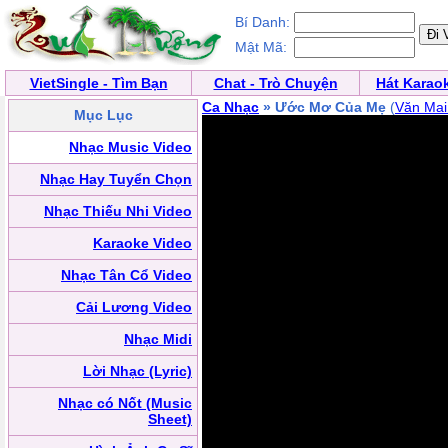
Bí Danh:
Mật Mã:
VietSingle - Tìm Bạn
Chat - Trò Chuyện
Hát Karao
Ca Nhạc
» Ước Mơ Của Mẹ
(
Văn Ma
Mục Lục
Nhạc Music Video
Nhạc Hay Tuyển Chọn
Nhạc Thiếu Nhi Video
Karaoke Video
Nhạc Tân Cổ Video
Cải Lương Video
Nhạc Midi
Lời Nhạc (Lyric)
Nhạc có Nốt (Music
Sheet)