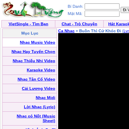
Bí Danh:
Mật Mã:
VietSingle - Tìm Bạn
Chat - Trò Chuyện
Hát Karao
Ca Nhạc
» Buồn Thì Cứ Khóc Đi
(
Ly
Mục Lục
Nhạc Music Video
Nhạc Hay Tuyển Chọn
Nhạc Thiếu Nhi Video
Karaoke Video
Nhạc Tân Cổ Video
Cải Lương Video
Nhạc Midi
Lời Nhạc (Lyric)
Nhạc có Nốt (Music
Sheet)