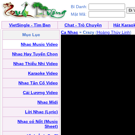
Bí Danh:
Mật Mã:
VietSingle - Tìm Bạn
Chat - Trò Chuyện
Hát Karao
Ca Nhạc
» Crazy
(
Hoàng Thùy Linh
)
Mục Lục
Nhạc Music Video
Nhạc Hay Tuyển Chọn
Nhạc Thiếu Nhi Video
Karaoke Video
Nhạc Tân Cổ Video
Cải Lương Video
Nhạc Midi
Lời Nhạc (Lyric)
Nhạc có Nốt (Music
Sheet)