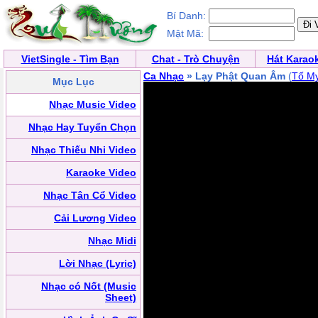
Bí Danh:
Mật Mã:
VietSingle - Tìm Bạn
Chat - Trò Chuyện
Hát Karao
Ca Nhạc
» Lạy Phật Quan Âm
(
Tố M
Mục Lục
Nhạc Music Video
Nhạc Hay Tuyển Chọn
Nhạc Thiếu Nhi Video
Karaoke Video
Nhạc Tân Cổ Video
Cải Lương Video
Nhạc Midi
Lời Nhạc (Lyric)
Nhạc có Nốt (Music
Sheet)