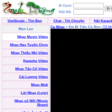
Bí Danh:
Mật Mã:
VietSingle - Tìm Bạn
Chat - Trò Chuyện
Hát Karao
Ca Nhạc
» Em Đi Trên Cỏ Non
(
Tố M
Mục Lục
Nhạc Music Video
Nhạc Hay Tuyển Chọn
Nhạc Thiếu Nhi Video
Karaoke Video
Nhạc Tân Cổ Video
Cải Lương Video
Nhạc Midi
Lời Nhạc (Lyric)
Nhạc có Nốt (Music
Sheet)