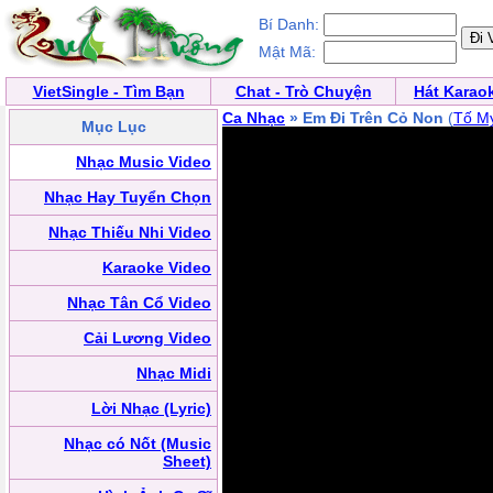
Bí Danh:
Mật Mã:
VietSingle - Tìm Bạn
Chat - Trò Chuyện
Hát Karao
Ca Nhạc
» Em Đi Trên Cỏ Non
(
Tố M
Mục Lục
Nhạc Music Video
Nhạc Hay Tuyển Chọn
Nhạc Thiếu Nhi Video
Karaoke Video
Nhạc Tân Cổ Video
Cải Lương Video
Nhạc Midi
Lời Nhạc (Lyric)
Nhạc có Nốt (Music
Sheet)