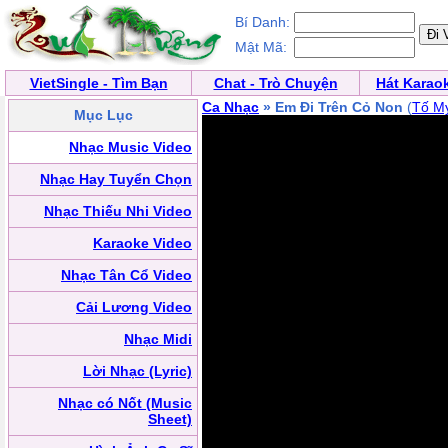
Bí Danh:
Mật Mã:
VietSingle - Tìm Bạn
Chat - Trò Chuyện
Hát Karao
Ca Nhạc
» Em Đi Trên Cỏ Non
(
Tố M
Mục Lục
Nhạc Music Video
Nhạc Hay Tuyển Chọn
Nhạc Thiếu Nhi Video
Karaoke Video
Nhạc Tân Cổ Video
Cải Lương Video
Nhạc Midi
Lời Nhạc (Lyric)
Nhạc có Nốt (Music
Sheet)