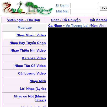
Bí Danh:
Mật Mã:
VietSingle - Tìm Bạn
Chat - Trò Chuyện
Hát Karao
Ca Nhạc
» Vợ Tương Lai
(
Đàm Vĩnh
Mục Lục
Nhạc Music Video
Nhạc Hay Tuyển Chọn
Nhạc Thiếu Nhi Video
Karaoke Video
Nhạc Tân Cổ Video
Cải Lương Video
Nhạc Midi
Lời Nhạc (Lyric)
Nhạc có Nốt (Music
Sheet)