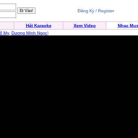
Đăng Ký / Register
Hát Karaoke
Xem Video
Nhạc Mus
ố My
,
Dương Minh Ngọc
)