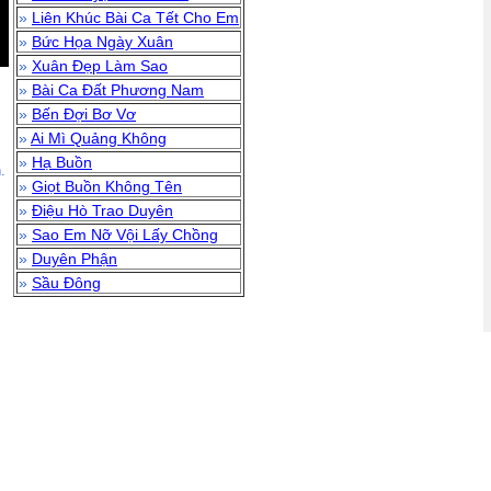
»
Liên Khúc Bài Ca Tết Cho Em
»
Bức Họa Ngày Xuân
»
Xuân Đẹp Làm Sao
»
Bài Ca Đất Phương Nam
»
Bến Đợi Bơ Vơ
»
Ai Mì Quảng Không
»
Hạ Buồn
.
»
Giọt Buồn Không Tên
»
Điệu Hò Trao Duyên
»
Sao Em Nỡ Vội Lấy Chồng
»
Duyên Phận
»
Sầu Đông