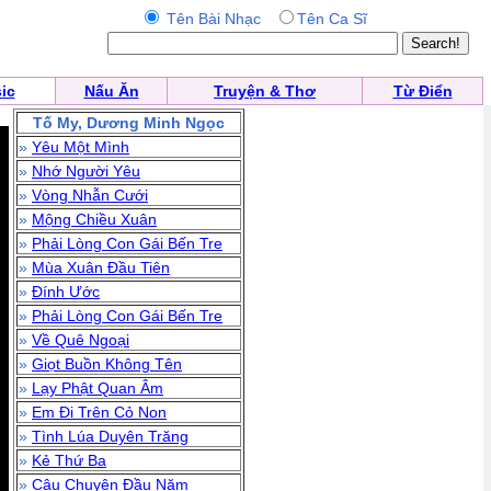
Tên Bài Nhạc
Tên Ca Sĩ
ic
Nấu Ăn
Truyện & Thơ
Từ Điển
Tố My, Dương Minh Ngọc
»
Yêu Một Mình
»
Nhớ Người Yêu
»
Vòng Nhẫn Cưới
»
Mộng Chiều Xuân
»
Phải Lòng Con Gái Bến Tre
»
Mùa Xuân Đầu Tiên
»
Đính Ước
»
Phải Lòng Con Gái Bến Tre
»
Về Quê Ngoại
»
Giọt Buồn Không Tên
»
Lạy Phật Quan Âm
»
Em Đi Trên Cỏ Non
»
Tình Lúa Duyên Trăng
»
Kẻ Thứ Ba
»
Câu Chuyện Đầu Năm