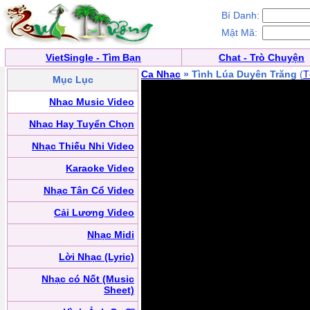
Bí Danh:
Mật Mã:
VietSingle - Tìm Bạn
Chat - Trò Chuyện
Ca Nhạc
» Tình Lúa Duyên Trăng
(
T
Mục Lục
Nhạc Music Video
Nhạc Hay Tuyển Chọn
Nhạc Thiếu Nhi Video
Karaoke Video
Nhạc Tân Cổ Video
Cải Lương Video
Nhạc Midi
Lời Nhạc (Lyric)
Nhạc có Nốt (Music
Sheet)