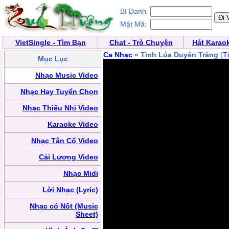
Bí Danh:
Mật Mã:
VietSingle - Tìm Bạn
Chat - Trò Chuyện
Hát Karao
Ca Nhạc
» Tình Lúa Duyên Trăng
(
T
Mục Lục
Nhạc Music Video
Nhạc Hay Tuyển Chọn
Nhạc Thiếu Nhi Video
Karaoke Video
Nhạc Tân Cổ Video
Cải Lương Video
Nhạc Midi
Lời Nhạc (Lyric)
Nhạc có Nốt (Music
Sheet)