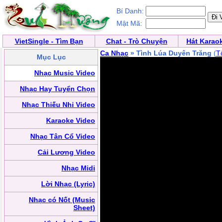
Bí Danh:
Mật Mã:
VietSingle - Tìm Bạn
Chat - Trò Chuyện
Hát Karao
Ca Nhạc
» Tình Lúa Duyên Trăng
(
T
Mục Lục
Nhạc Music Video
Nhạc Hay Tuyển Chọn
Nhạc Thiếu Nhi Video
Karaoke Video
Nhạc Tân Cổ Video
Cải Lương Video
Nhạc Midi
Lời Nhạc (Lyric)
Nhạc có Nốt (Music
Sheet)