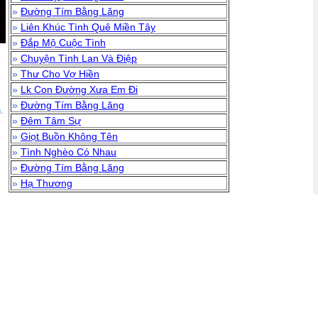
»
Đường Tím Bằng Lăng
»
Liên Khúc Tình Quê Miền Tây
»
Đắp Mộ Cuộc Tình
»
Chuyện Tình Lan Và Điệp
»
Thư Cho Vợ Hiền
»
Lk Con Đường Xưa Em Đi
»
Đường Tím Bằng Lăng
.
»
Đêm Tâm Sự
»
Giọt Buồn Không Tên
»
Tình Nghèo Có Nhau
»
Đường Tím Bằng Lăng
»
Hạ Thương