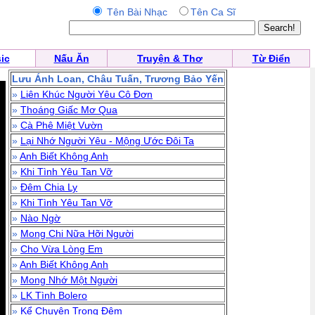
Tên Bài Nhạc
Tên Ca Sĩ
ic
Nấu Ăn
Truyện & Thơ
Từ Điển
Lưu Ánh Loan, Châu Tuấn, Trương Bảo Yến
»
Liên Khúc Người Yêu Cô Đơn
»
Thoáng Giấc Mơ Qua
»
Cà Phê Miệt Vườn
»
Lại Nhớ Người Yêu - Mộng Ước Đôi Ta
»
Anh Biết Không Anh
»
Khi Tình Yêu Tan Vỡ
»
Đêm Chia Ly
»
Khi Tình Yêu Tan Vỡ
»
Nào Ngờ
»
Mong Chi Nữa Hỡi Người
»
Cho Vừa Lòng Em
»
Anh Biết Không Anh
»
Mong Nhớ Một Người
»
LK Tình Bolero
»
Kể Chuyện Trong Đêm