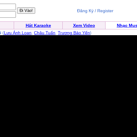
Đăng Ký / Register
Hát Karaoke
Xem Video
Nhạc Mus
i
(
Lưu Ánh Loan
,
Châu Tuấn
,
Trương Bảo Yến
)