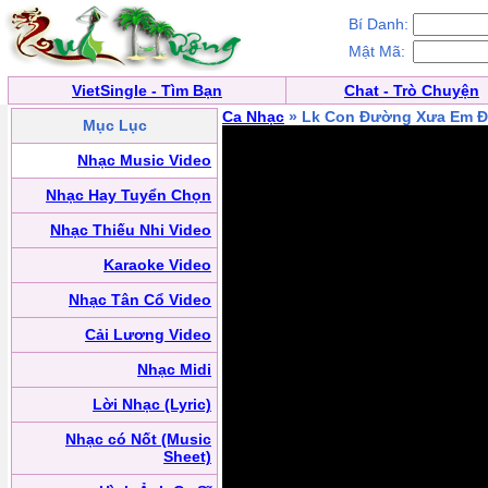
Bí Danh:
Mật Mã:
VietSingle - Tìm Bạn
Chat - Trò Chuyện
Ca Nhạc
» Lk Con Đường Xưa Em Đ
Mục Lục
Nhạc Music Video
Nhạc Hay Tuyển Chọn
Nhạc Thiếu Nhi Video
Karaoke Video
Nhạc Tân Cổ Video
Cải Lương Video
Nhạc Midi
Lời Nhạc (Lyric)
Nhạc có Nốt (Music
Sheet)