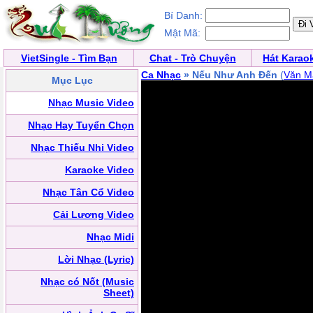
Bí Danh:
Mật Mã:
VietSingle - Tìm Bạn
Chat - Trò Chuyện
Hát Karao
Ca Nhạc
» Nếu Như Anh Đến
(
Văn M
Mục Lục
Nhạc Music Video
Nhạc Hay Tuyển Chọn
Nhạc Thiếu Nhi Video
Karaoke Video
Nhạc Tân Cổ Video
Cải Lương Video
Nhạc Midi
Lời Nhạc (Lyric)
Nhạc có Nốt (Music
Sheet)