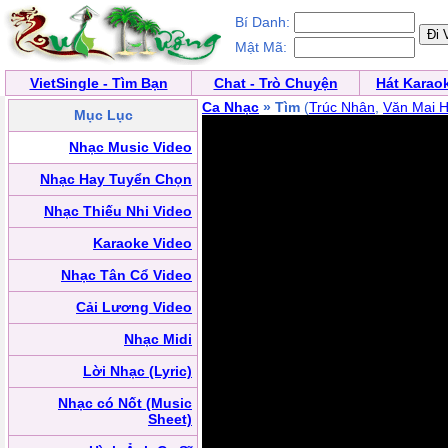
Bí Danh:
Mật Mã:
VietSingle - Tìm Bạn
Chat - Trò Chuyện
Hát Karao
Ca Nhạc
» Tìm
(
Trúc Nhân
,
Văn Mai 
Mục Lục
Nhạc Music Video
Nhạc Hay Tuyển Chọn
Nhạc Thiếu Nhi Video
Karaoke Video
Nhạc Tân Cổ Video
Cải Lương Video
Nhạc Midi
Lời Nhạc (Lyric)
Nhạc có Nốt (Music
Sheet)