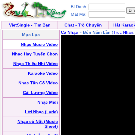
Bí Danh:
Mật Mã:
VietSingle - Tìm Bạn
Chat - Trò Chuyện
Hát Karao
Ca Nhạc
» Bốn Năm Lần
(
Trúc Nhân
Mục Lục
Nhạc Music Video
Nhạc Hay Tuyển Chọn
Nhạc Thiếu Nhi Video
Karaoke Video
Nhạc Tân Cổ Video
Cải Lương Video
Nhạc Midi
Lời Nhạc (Lyric)
Nhạc có Nốt (Music
Sheet)