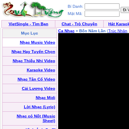
Bí Danh:
Mật Mã:
VietSingle - Tìm Bạn
Chat - Trò Chuyện
Hát Karao
Ca Nhạc
» Bốn Năm Lần
(
Trúc Nhân
Mục Lục
Nhạc Music Video
Nhạc Hay Tuyển Chọn
Nhạc Thiếu Nhi Video
Karaoke Video
Nhạc Tân Cổ Video
Cải Lương Video
Nhạc Midi
Lời Nhạc (Lyric)
Nhạc có Nốt (Music
Sheet)