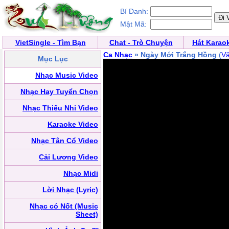
Bí Danh:
Mật Mã:
VietSingle - Tìm Bạn
Chat - Trò Chuyện
Hát Karao
Ca Nhạc
» Ngày Mới Trắng Hồng
(
V
Mục Lục
Nhạc Music Video
Nhạc Hay Tuyển Chọn
Nhạc Thiếu Nhi Video
Karaoke Video
Nhạc Tân Cổ Video
Cải Lương Video
Nhạc Midi
Lời Nhạc (Lyric)
Nhạc có Nốt (Music
Sheet)