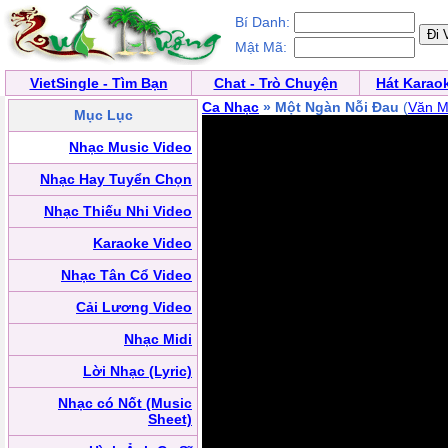
Bí Danh:
Mật Mã:
VietSingle - Tìm Bạn
Chat - Trò Chuyện
Hát Karao
Ca Nhạc
» Một Ngàn Nỗi Đau
(
Văn M
Mục Lục
Nhạc Music Video
Nhạc Hay Tuyển Chọn
Nhạc Thiếu Nhi Video
Karaoke Video
Nhạc Tân Cổ Video
Cải Lương Video
Nhạc Midi
Lời Nhạc (Lyric)
Nhạc có Nốt (Music
Sheet)