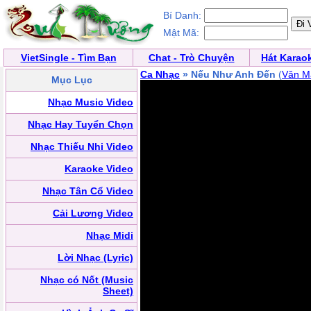
Bí Danh:
Mật Mã:
VietSingle - Tìm Bạn
Chat - Trò Chuyện
Hát Karao
Ca Nhạc
» Nếu Như Anh Đến
(
Văn M
Mục Lục
Nhạc Music Video
Nhạc Hay Tuyển Chọn
Nhạc Thiếu Nhi Video
Karaoke Video
Nhạc Tân Cổ Video
Cải Lương Video
Nhạc Midi
Lời Nhạc (Lyric)
Nhạc có Nốt (Music
Sheet)