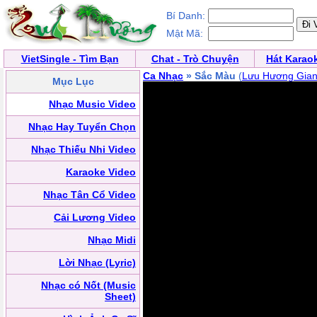
Bí Danh:
Mật Mã:
VietSingle - Tìm Bạn
Chat - Trò Chuyện
Hát Karao
Ca Nhạc
» Sắc Màu
(
Lưu Hương Gia
Mục Lục
Nhạc Music Video
Nhạc Hay Tuyển Chọn
Nhạc Thiếu Nhi Video
Karaoke Video
Nhạc Tân Cổ Video
Cải Lương Video
Nhạc Midi
Lời Nhạc (Lyric)
Nhạc có Nốt (Music
Sheet)