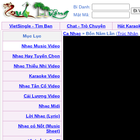
Bí Danh:
Mật Mã:
VietSingle - Tìm Bạn
Chat - Trò Chuyện
Hát Karao
Ca Nhạc
» Bốn Năm Lần
(
Trúc Nhân
Mục Lục
Nhạc Music Video
Nhạc Hay Tuyển Chọn
Nhạc Thiếu Nhi Video
Karaoke Video
Nhạc Tân Cổ Video
Cải Lương Video
Nhạc Midi
Lời Nhạc (Lyric)
Nhạc có Nốt (Music
Sheet)