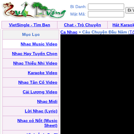
Bí Danh:
Mật Mã:
VietSingle - Tìm Bạn
Chat - Trò Chuyện
Hát Karao
Ca Nhạc
» Câu Chuyện Đầu Năm
(
T
Mục Lục
Nhạc Music Video
Nhạc Hay Tuyển Chọn
Nhạc Thiếu Nhi Video
Karaoke Video
Nhạc Tân Cổ Video
Cải Lương Video
Nhạc Midi
Lời Nhạc (Lyric)
Nhạc có Nốt (Music
Sheet)