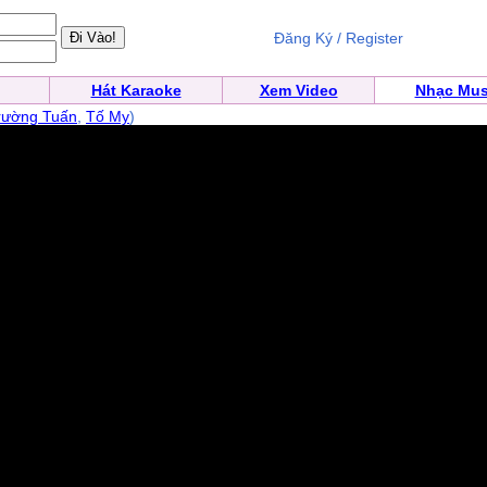
Đăng Ký / Register
Hát Karaoke
Xem Video
Nhạc Mus
rường Tuấn
,
Tố My
)