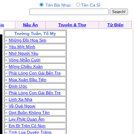
Tên Bài Nhạc
Tên Ca Sĩ
ic
Nấu Ăn
Truyện & Thơ
Từ Điển
Trường Tuấn, Tố My
»
Những Đồi Hoa Sim
»
Yêu Một Mình
»
Nhớ Người Yêu
»
Vòng Nhẫn Cưới
»
Mộng Chiều Xuân
»
Phải Lòng Con Gái Bến Tre
»
Mùa Xuân Đầu Tiên
»
Đính Ước
»
Phải Lòng Con Gái Bến Tre
»
Lính Xa Nhà
»
Về Quê Ngoại
»
Giọt Buồn Không Tên
»
Lạy Phật Quan Âm
»
Em Đi Trên Cỏ Non
»
Tình Lúa Duyên Trăng