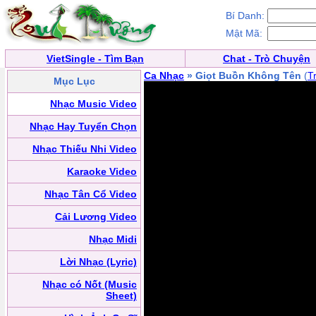
Bí Danh:
Mật Mã:
VietSingle - Tìm Bạn
Chat - Trò Chuyện
Ca Nhạc
» Giọt Buồn Không Tên
(
T
Mục Lục
Nhạc Music Video
Nhạc Hay Tuyển Chọn
Nhạc Thiếu Nhi Video
Karaoke Video
Nhạc Tân Cổ Video
Cải Lương Video
Nhạc Midi
Lời Nhạc (Lyric)
Nhạc có Nốt (Music
Sheet)