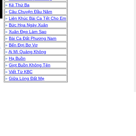
»
Kẻ Thứ Ba
»
Câu Chuyện Đầu Năm
»
Liên Khúc Bài Ca Tết Cho Em
»
Bức Họa Ngày Xuân
»
Xuân Đẹp Làm Sao
»
Bài Ca Đất Phương Nam
»
Bến Đợi Bơ Vơ
.
»
Ai Mì Quảng Không
»
Hạ Buồn
»
Giọt Buồn Không Tên
»
Viết Từ KBC
»
Giữa Lòng Đất Mẹ