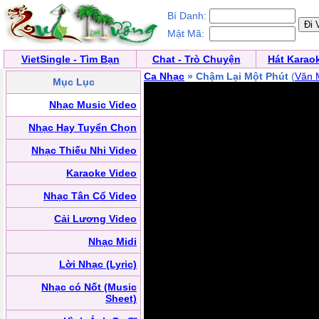
Bí Danh:
Mật Mã:
VietSingle - Tìm Bạn
Chat - Trò Chuyện
Hát Karao
Ca Nhạc
» Chậm Lại Một Phút
(
Văn 
Mục Lục
Nhạc Music Video
Nhạc Hay Tuyển Chọn
Nhạc Thiếu Nhi Video
Karaoke Video
Nhạc Tân Cổ Video
Cải Lương Video
Nhạc Midi
Lời Nhạc (Lyric)
Nhạc có Nốt (Music
Sheet)